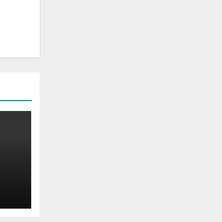
am
ran