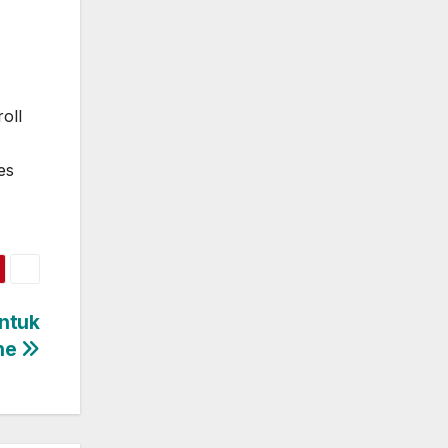
oll
es
ntuk
ine