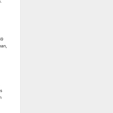
.
69
nan,
us
m