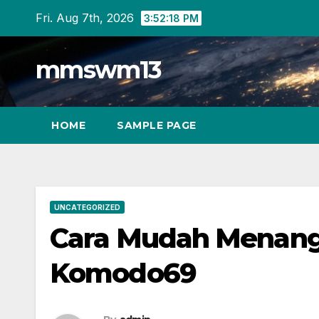
Skip
Fri. Aug 7th, 2026
3:52:19 PM
to
content
mmswm13
HOME
SAMPLE PAGE
UNCATEGORIZED
Cara Mudah Menang 
Komodo69