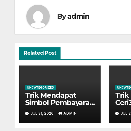
By
admin
Related Post
UNCATEGORIZED
UNCATE
Trik Mendapat
Trik
Simbol Pembayaran
Ceri
Tertinggi Habanero
Sibu
JUL 31, 2026
ADMIN
JUL 2
di Slot
Men