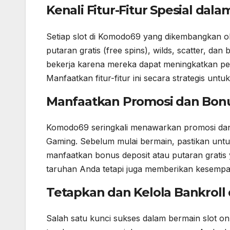
Kenali Fitur-Fitur Spesial dala
Setiap slot di Komodo69 yang dikembangkan ol
putaran gratis (free spins), wilds, scatter, d
bekerja karena mereka dapat meningkatkan p
Manfaatkan fitur-fitur ini secara strategis unt
Manfaatkan Promosi dan Bonu
Komodo69 seringkali menawarkan promosi dan
Gaming. Sebelum mulai bermain, pastikan unt
manfaatkan bonus deposit atau putaran gratis 
taruhan Anda tetapi juga memberikan kesemp
Tetapkan dan Kelola Bankroll
Salah satu kunci sukses dalam bermain slot on