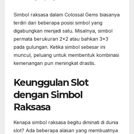
Simbol raksasa dalam Colossal Gems biasanya
terdiri dari beberapa posisi simbol yang
digabungkan menjadi satu. Misalnya, simbol
permata berukuran 2×2 atau bahkan 3×3
pada gulungan. Ketika simbol sebesar ini
muncul, peluang untuk membentuk kombinasi
kemenangan pun meningkat drastis.
Keunggulan Slot
dengan Simbol
Raksasa
Kenapa simbol raksasa begitu diminati di dunia
slot? Ada beberapa alasan yang membuatnya