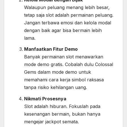
Walaupun peluang menang lebih besar,
tetap saja slot adalah permainan peluang.
Jangan terbawa emosi dan kelola modal
dengan baik agar bisa bermain lebih
lama.
Manfaatkan Fitur Demo
Banyak permainan slot menawarkan
mode demo gratis. Cobalah dulu Colossal
Gems dalam mode demo untuk
memahami cara kerja simbol raksasa
tanpa risiko kehilangan uang.
Nikmati Prosesnya
Slot adalah hiburan. Fokuslah pada
kesenangan bermain, bukan hanya
mengejar jackpot semata.