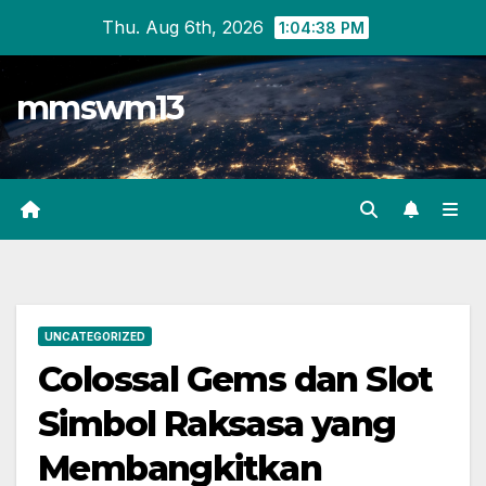
Skip
Thu. Aug 6th, 2026
1:04:38 PM
to
content
mmswm13
UNCATEGORIZED
Colossal Gems dan Slot
Simbol Raksasa yang
Membangkitkan