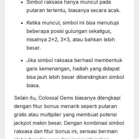
Simbol raksasa hanya muncul pada
putaran tertentu, biasanya secara acak.
Ketika muncul, simbol ini bisa menutupi
beberapa posisi gulungan sekaligus,
misalnya 2×2, 3×3, atau bahkan lebih
besar.
Jika simbol raksasa berhasil membentuk
garis kemenangan, hadiah yang didapat
bisa jauh lebih besar dibandingkan simbol
biasa.
Selain itu, Colossal Gems biasanya dilengkapi
dengan fitur bonus menarik seperti putaran
gratis atau multiplier yang membuat potensi
jackpot makin besar. Dengan kombinasi simbol
raksasa dan fitur bonus ini, sensasi bermain