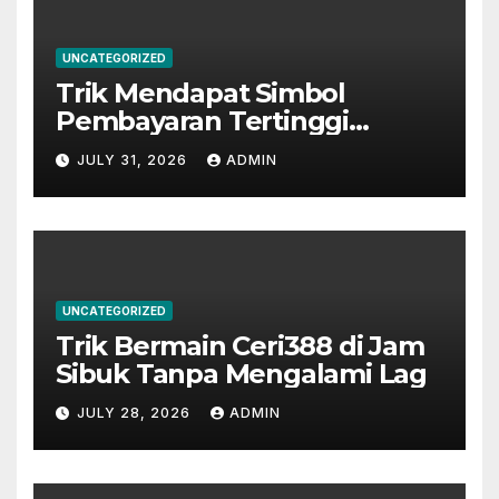
UNCATEGORIZED
Trik Mendapat Simbol
Pembayaran Tertinggi
Habanero di Slot
JULY 31, 2026
ADMIN
UNCATEGORIZED
Trik Bermain Ceri388 di Jam
Sibuk Tanpa Mengalami Lag
JULY 28, 2026
ADMIN