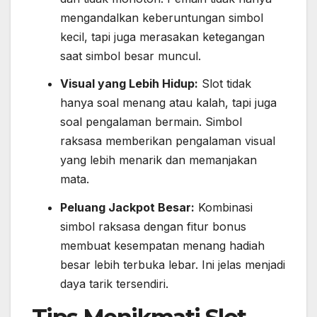
mengandalkan keberuntungan simbol
kecil, tapi juga merasakan ketegangan
saat simbol besar muncul.
Visual yang Lebih Hidup:
Slot tidak
hanya soal menang atau kalah, tapi juga
soal pengalaman bermain. Simbol
raksasa memberikan pengalaman visual
yang lebih menarik dan memanjakan
mata.
Peluang Jackpot Besar:
Kombinasi
simbol raksasa dengan fitur bonus
membuat kesempatan menang hadiah
besar lebih terbuka lebar. Ini jelas menjadi
daya tarik tersendiri.