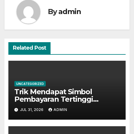
By
admin
Related Post
UNCATEGORIZED
Trik Mendapat Simbol
Pembayaran Tertinggi
Habanero di Slot
JUL 31, 2026
ADMIN