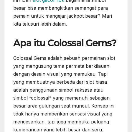
ini? Dan
slot gacor 10k
bagaimana simbol
besar bisa membangkitkan semangat para
pemain untuk mengejar jackpot besar? Mari
kita telusuri lebih dalam.
Apa itu Colossal Gems?
Colossal Gems adalah sebuah permainan slot
yang mengusung tema permata berkilauan
dengan desain visual yang memukau. Tapi
yang membuatnya berbeda dari slot biasa
adalah penggunaan simbol raksasa atau
simbol “colossal” yang memenuhi sebagian
besar area gulungan saat muncul. Konsep ini
tidak hanya memberikan sensasi visual yang
mengesankan, tapi juga membuka peluang
kemenangan yang lebih besar dan seru.