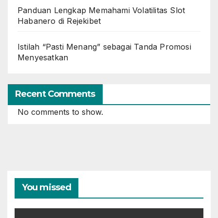
Panduan Lengkap Memahami Volatilitas Slot
Habanero di Rejekibet
Istilah “Pasti Menang” sebagai Tanda Promosi
Menyesatkan
Recent Comments
No comments to show.
You missed