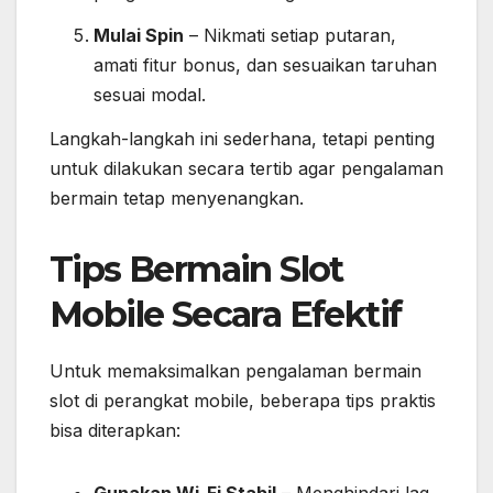
Mulai Spin
– Nikmati setiap putaran,
amati fitur bonus, dan sesuaikan taruhan
sesuai modal.
Langkah-langkah ini sederhana, tetapi penting
untuk dilakukan secara tertib agar pengalaman
bermain tetap menyenangkan.
Tips Bermain Slot
Mobile Secara Efektif
Untuk memaksimalkan pengalaman bermain
slot di perangkat mobile, beberapa tips praktis
bisa diterapkan: