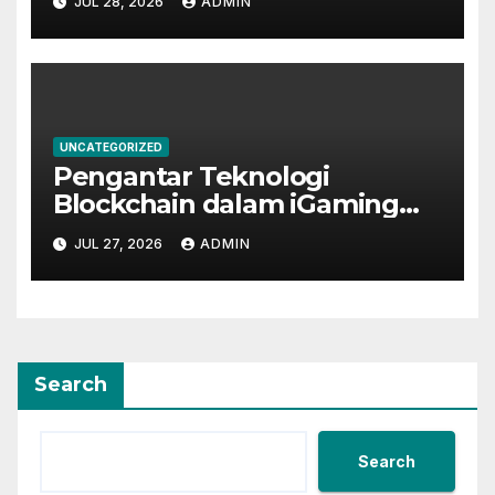
JUL 28, 2026
ADMIN
UNCATEGORIZED
Pengantar Teknologi
Blockchain dalam iGaming
(Gambaran Umum)
JUL 27, 2026
ADMIN
Search
Search