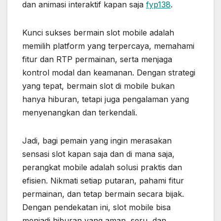
dan animasi interaktif kapan saja
fyp138
.
Kunci sukses bermain slot mobile adalah
memilih platform yang terpercaya, memahami
fitur dan RTP permainan, serta menjaga
kontrol modal dan keamanan. Dengan strategi
yang tepat, bermain slot di mobile bukan
hanya hiburan, tetapi juga pengalaman yang
menyenangkan dan terkendali.
Jadi, bagi pemain yang ingin merasakan
sensasi slot kapan saja dan di mana saja,
perangkat mobile adalah solusi praktis dan
efisien. Nikmati setiap putaran, pahami fitur
permainan, dan tetap bermain secara bijak.
Dengan pendekatan ini, slot mobile bisa
menjadi hiburan yang aman, seru, dan