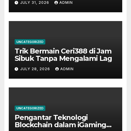
JULY 31, 2026
ADMIN
UNCATEGORIZED
Trik Bermain Ceri388 di Jam
Sibuk Tanpa Mengalami Lag
JULY 28, 2026
ADMIN
UNCATEGORIZED
Pengantar Teknologi
Blockchain dalam iGaming