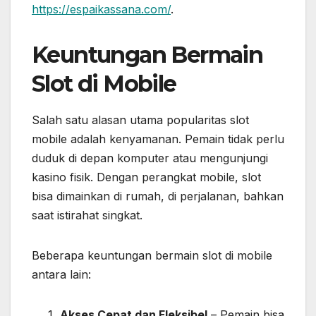
https://espaikassana.com/
.
Keuntungan Bermain
Slot di Mobile
Salah satu alasan utama popularitas slot
mobile adalah kenyamanan. Pemain tidak perlu
duduk di depan komputer atau mengunjungi
kasino fisik. Dengan perangkat mobile, slot
bisa dimainkan di rumah, di perjalanan, bahkan
saat istirahat singkat.
Beberapa keuntungan bermain slot di mobile
antara lain:
Akses Cepat dan Fleksibel
– Pemain bisa