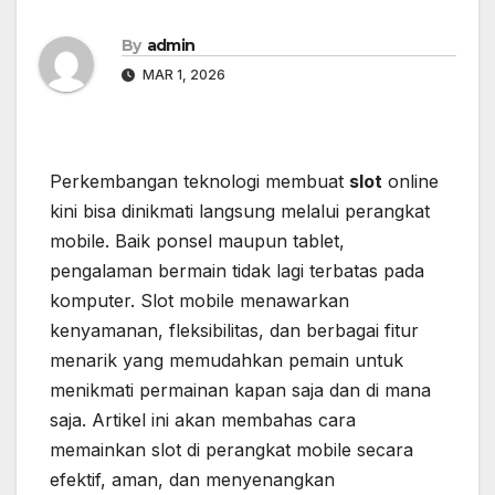
By
admin
MAR 1, 2026
Perkembangan teknologi membuat
slot
online
kini bisa dinikmati langsung melalui perangkat
mobile. Baik ponsel maupun tablet,
pengalaman bermain tidak lagi terbatas pada
komputer. Slot mobile menawarkan
kenyamanan, fleksibilitas, dan berbagai fitur
menarik yang memudahkan pemain untuk
menikmati permainan kapan saja dan di mana
saja. Artikel ini akan membahas cara
memainkan slot di perangkat mobile secara
efektif, aman, dan menyenangkan