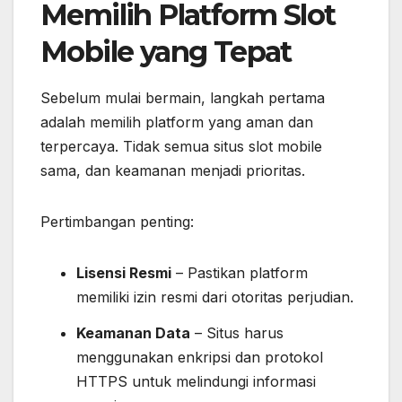
Memilih Platform Slot
Mobile yang Tepat
Sebelum mulai bermain, langkah pertama
adalah memilih platform yang aman dan
terpercaya. Tidak semua situs slot mobile
sama, dan keamanan menjadi prioritas.
Pertimbangan penting:
Lisensi Resmi
– Pastikan platform
memiliki izin resmi dari otoritas perjudian.
Keamanan Data
– Situs harus
menggunakan enkripsi dan protokol
HTTPS untuk melindungi informasi