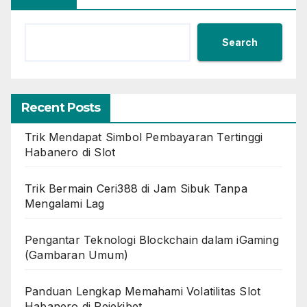
Search
Recent Posts
Trik Mendapat Simbol Pembayaran Tertinggi
Habanero di Slot
Trik Bermain Ceri388 di Jam Sibuk Tanpa
Mengalami Lag
Pengantar Teknologi Blockchain dalam iGaming
(Gambaran Umum)
Panduan Lengkap Memahami Volatilitas Slot
Habanero di Rejekibet