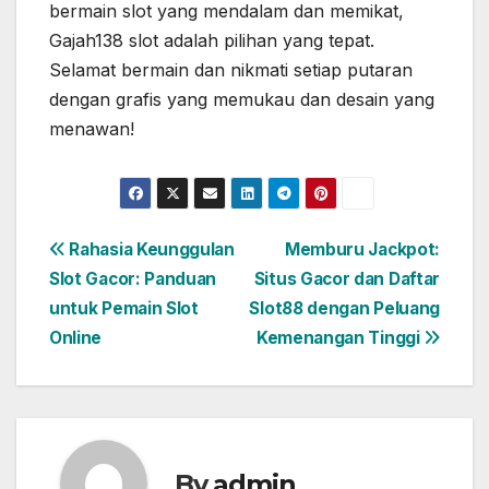
bermain slot yang mendalam dan memikat,
Gajah138 slot adalah pilihan yang tepat.
Selamat bermain dan nikmati setiap putaran
dengan grafis yang memukau dan desain yang
menawan!
Post
Rahasia Keunggulan
Memburu Jackpot:
Slot Gacor: Panduan
Situs Gacor dan Daftar
navigation
untuk Pemain Slot
Slot88 dengan Peluang
Online
Kemenangan Tinggi
By
admin