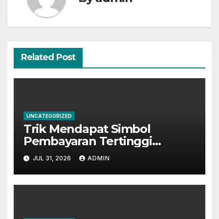
Related Post
UNCATEGORIZED
Trik Mendapat Simbol
Pembayaran Tertinggi
Habanero di Slot
JUL 31, 2026
ADMIN