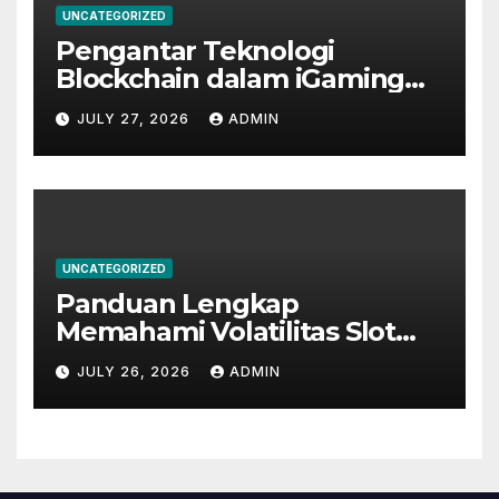
UNCATEGORIZED
Pengantar Teknologi
Blockchain dalam iGaming
(Gambaran Umum)
JULY 27, 2026
ADMIN
UNCATEGORIZED
Panduan Lengkap
Memahami Volatilitas Slot
Habanero di Rejekibet
JULY 26, 2026
ADMIN