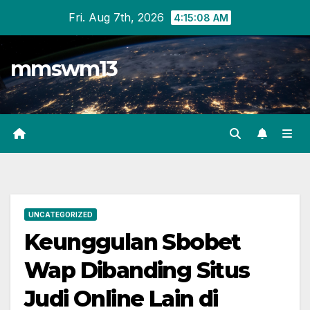
Skip
Fri. Aug 7th, 2026
4:15:08 AM
to
content
mmswm13
UNCATEGORIZED
Keunggulan Sbobet
Wap Dibanding Situs
Judi Online Lain di