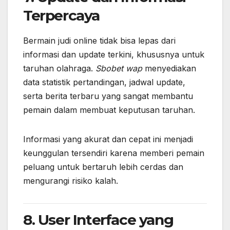
Terpercaya
Bermain judi online tidak bisa lepas dari
informasi dan update terkini, khususnya untuk
taruhan olahraga.
Sbobet wap
menyediakan
data statistik pertandingan, jadwal update,
serta berita terbaru yang sangat membantu
pemain dalam membuat keputusan taruhan.
Informasi yang akurat dan cepat ini menjadi
keunggulan tersendiri karena memberi pemain
peluang untuk bertaruh lebih cerdas dan
mengurangi risiko kalah.
8. User Interface yang