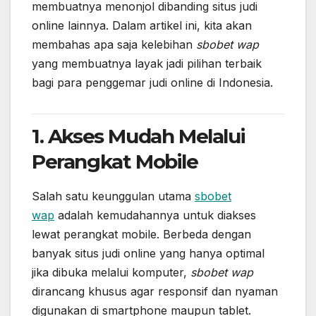
membuatnya menonjol dibanding situs judi
online lainnya. Dalam artikel ini, kita akan
membahas apa saja kelebihan
sbobet wap
yang membuatnya layak jadi pilihan terbaik
bagi para penggemar judi online di Indonesia.
1. Akses Mudah Melalui
Perangkat Mobile
Salah satu keunggulan utama
sbobet
wap
adalah kemudahannya untuk diakses
lewat perangkat mobile. Berbeda dengan
banyak situs judi online yang hanya optimal
jika dibuka melalui komputer,
sbobet wap
dirancang khusus agar responsif dan nyaman
digunakan di smartphone maupun tablet.