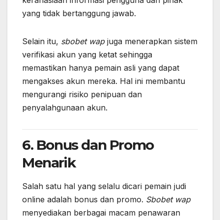
yang tidak bertanggung jawab.
Selain itu,
sbobet wap
juga menerapkan sistem
verifikasi akun yang ketat sehingga
memastikan hanya pemain asli yang dapat
mengakses akun mereka. Hal ini membantu
mengurangi risiko penipuan dan
penyalahgunaan akun.
6. Bonus dan Promo
Menarik
Salah satu hal yang selalu dicari pemain judi
online adalah bonus dan promo.
Sbobet wap
menyediakan berbagai macam penawaran