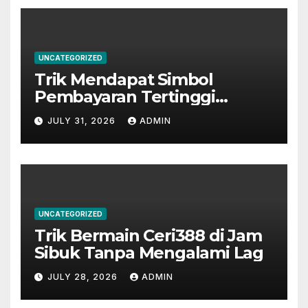
UNCATEGORIZED
Trik Mendapat Simbol
Pembayaran Tertinggi
Habanero di Slot
JULY 31, 2026
ADMIN
UNCATEGORIZED
Trik Bermain Ceri388 di Jam
Sibuk Tanpa Mengalami Lag
JULY 28, 2026
ADMIN