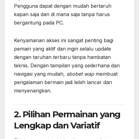
Pengguna dapat dengan mudah bertaruh
kapan saja dan di mana saja tanpa harus
bergantung pada PC.
Kenyamanan akses ini sangat penting bagi
pemain yang aktif dan ingin selalu update
dengan taruhan terbaru tanpa hambatan
teknis. Dengan tampilan yang sederhana dan
navigasi yang mudah,
sbobet wap
membuat
pengalaman bermain jadi lebih lancar dan
menyenangkan.
2. Pilihan Permainan yang
Lengkap dan Variatif