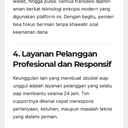
wallet, hingga pulsa. Semua transaksi dijamin
aman berkat teknologi enkripsi modern yang
digunakan platform ini. Dengan begitu, pemain
bisa fokus bermain tanpa khawatir soal
keamanan dana.
4. Layanan Pelanggan
Profesional dan Responsif
Keunggulan lain yang membuat
sbobet wap
unggul adalah layanan pelanggan yang selalu
siap membantu selama 24 jam. Tim
supportnya dikenal cepat merespons
pertanyaan, keluhan, maupun masalah teknis
yang dialami pemain.