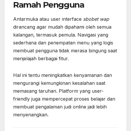
Ramah Pengguna
Antarmuka atau user interface
sbobet wap
dirancang agar mudah dipahami oleh semua
kalangan, termasuk pemula. Navigasi yang
sederhana dan penempatan menu yang logis
membuat pengguna tidak merasa bingung saat
menjelajah berbagai fitur.
Hal ini tentu meningkatkan kenyamanan dan
mengurangi kemungkinan kesalahan saat
memasang taruhan. Platform yang user-
friendly juga mempercepat proses belajar dan
membuat pengalaman judi online jadi lebih
menyenangkan.