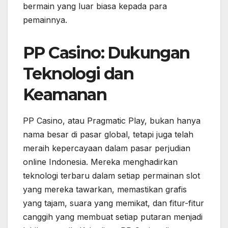
bermain yang luar biasa kepada para
pemainnya.
PP Casino: Dukungan
Teknologi dan
Keamanan
PP Casino, atau Pragmatic Play, bukan hanya
nama besar di pasar global, tetapi juga telah
meraih kepercayaan dalam pasar perjudian
online Indonesia. Mereka menghadirkan
teknologi terbaru dalam setiap permainan slot
yang mereka tawarkan, memastikan grafis
yang tajam, suara yang memikat, dan fitur-fitur
canggih yang membuat setiap putaran menjadi