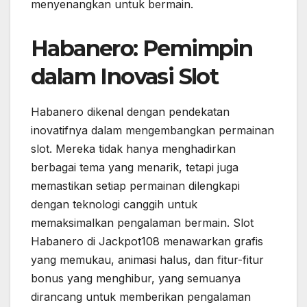
menyenangkan untuk bermain.
Habanero: Pemimpin
dalam Inovasi Slot
Habanero dikenal dengan pendekatan
inovatifnya dalam mengembangkan permainan
slot. Mereka tidak hanya menghadirkan
berbagai tema yang menarik, tetapi juga
memastikan setiap permainan dilengkapi
dengan teknologi canggih untuk
memaksimalkan pengalaman bermain. Slot
Habanero di Jackpot108 menawarkan grafis
yang memukau, animasi halus, dan fitur-fitur
bonus yang menghibur, yang semuanya
dirancang untuk memberikan pengalaman