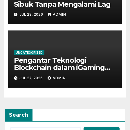
Sibuk Tanpa Mengalami Lag
JUL 28, 2026
ADMIN
UNCATEGORIZED
Pengantar Teknologi
Blockchain dalam iGaming
(Gambaran Umum)
JUL 27, 2026
ADMIN
Search