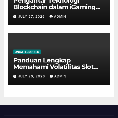
Pengantar Teknologi
Blockchain dalam iGaming
(Gambaran Umum)
JULY 27, 2026
ADMIN
UNCATEGORIZED
Panduan Lengkap
Memahami Volatilitas Slot
Habanero di Rejekibet
JULY 26, 2026
ADMIN