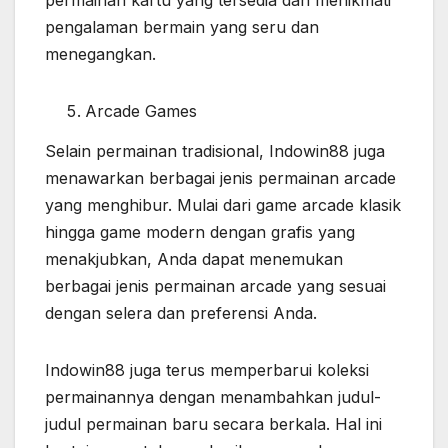
permainan kartu yang tersedia dan menikmati
pengalaman bermain yang seru dan
menegangkan.
Arcade Games
Selain permainan tradisional, Indowin88 juga
menawarkan berbagai jenis permainan arcade
yang menghibur. Mulai dari game arcade klasik
hingga game modern dengan grafis yang
menakjubkan, Anda dapat menemukan
berbagai jenis permainan arcade yang sesuai
dengan selera dan preferensi Anda.
Indowin88 juga terus memperbarui koleksi
permainannya dengan menambahkan judul-
judul permainan baru secara berkala. Hal ini