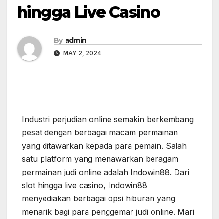
hingga Live Casino
By
admin
MAY 2, 2024
Industri perjudian online semakin berkembang
pesat dengan berbagai macam permainan
yang ditawarkan kepada para pemain. Salah
satu platform yang menawarkan beragam
permainan judi online adalah Indowin88. Dari
slot hingga live casino, Indowin88
menyediakan berbagai opsi hiburan yang
menarik bagi para penggemar judi online. Mari