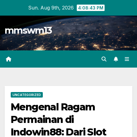
Skip
Sun. Aug 9th, 2026
4:08:44 PM
to
content
mmswm13
UNCATEGORIZED
Mengenal Ragam
Permainan di
Indowin88: Dari Slot