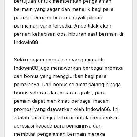
bertujuan untuk memberikan pengalaman
bermain yang segar dan menarik bagi para
pemain. Dengan begitu banyak pilihan
permainan yang tersedia, Anda tidak akan
pernah kehabisan opsi hiburan saat bermain di
Indowin88.
Selain ragam permainan yang menarik,
Indowin88 juga menawarkan berbagai promosi
dan bonus yang menggiurkan bagi para
pemainnya. Dari bonus selamat datang hingga
bonus setoran dan putaran gratis, para
pemain dapat menikmati berbagai macam
promosi yang ditawarkan oleh Indowin88. Ini
adalah cara bagi platform untuk memberikan
apresiasi kepada para pemainnya dan
membuat pengalaman bermain mereka