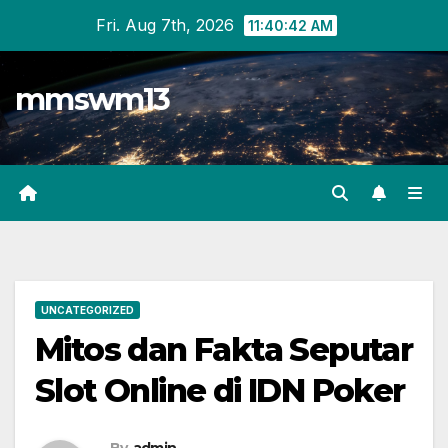
Skip
Fri. Aug 7th, 2026
11:40:43 AM
to
content
mmswm13
UNCATEGORIZED
Mitos dan Fakta Seputar
Slot Online di IDN Poker