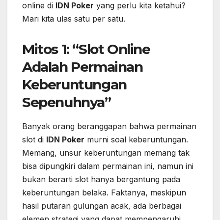
online di
IDN Poker
yang perlu kita ketahui?
Mari kita ulas satu per satu.
Mitos 1: “Slot Online
Adalah Permainan
Keberuntungan
Sepenuhnya”
Banyak orang beranggapan bahwa permainan
slot di
IDN Poker
murni soal keberuntungan.
Memang, unsur keberuntungan memang tak
bisa dipungkiri dalam permainan ini, namun ini
bukan berarti slot hanya bergantung pada
keberuntungan belaka. Faktanya, meskipun
hasil putaran gulungan acak, ada berbagai
elemen strategi yang dapat mempengaruhi