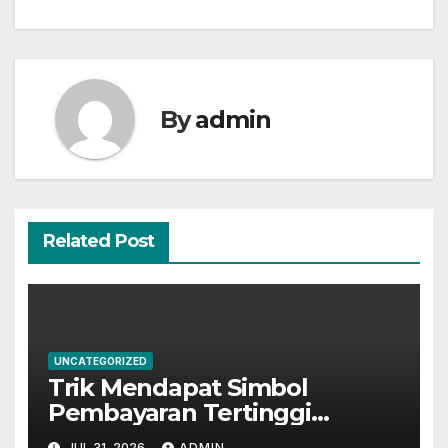
By
admin
Related Post
UNCATEGORIZED
Trik Mendapat Simbol
Pembayaran Tertinggi
Habanero di Slot
JUL 31, 2026
ADMIN