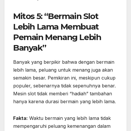
Mitos 5: “Bermain Slot
Lebih Lama Membuat
Pemain Menang Lebih
Banyak”
Banyak yang berpikir bahwa dengan bermain
lebih lama, peluang untuk menang juga akan
semakin besar. Pemikiran ini, meskipun cukup
populer, sebenarnya tidak sepenuhnya benar.
Mesin slot tidak memberi “hadiah” tambahan
hanya karena durasi bermain yang lebih lama.
Fakta:
Waktu bermain yang lebih lama tidak
mempengaruhi peluang kemenangan dalam