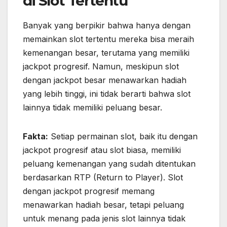
di Slot Tertentu”
Banyak yang berpikir bahwa hanya dengan
memainkan slot tertentu mereka bisa meraih
kemenangan besar, terutama yang memiliki
jackpot progresif. Namun, meskipun slot
dengan jackpot besar menawarkan hadiah
yang lebih tinggi, ini tidak berarti bahwa slot
lainnya tidak memiliki peluang besar.
Fakta:
Setiap permainan slot, baik itu dengan
jackpot progresif atau slot biasa, memiliki
peluang kemenangan yang sudah ditentukan
berdasarkan RTP (Return to Player). Slot
dengan jackpot progresif memang
menawarkan hadiah besar, tetapi peluang
untuk menang pada jenis slot lainnya tidak