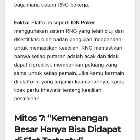
bagaimana sistem RNG bekerja.
Fakta:
Platform seperti
IDN Poker
menggunakan sistem RNG yang telah diuji dan
disertifikasi oleh badan pengujian independen
untuk memastikan keadilan. RNG memastikan
bahwa setiap putaran adalah acak dan tidak
dapat diprediksi, memberikan peluang yang
sama untuk setiap pemain. Jika kamu bermain
di platform yang terjamin keamanannya, kamu
tidak perlu khawatir tentang keadilan
permainan.
Mitos 7: “Kemenangan
Besar Hanya Bisa Didapat