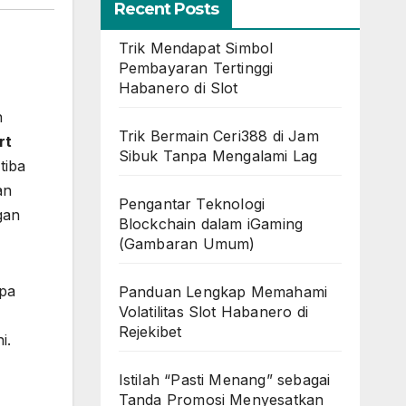
Recent Posts
Trik Mendapat Simbol
Pembayaran Tertinggi
Habanero di Slot
n
Trik Bermain Ceri388 di Jam
rt
Sibuk Tanpa Mengalami Lag
-tiba
an
Pengantar Teknologi
gan
Blockchain dalam iGaming
(Gambaran Umum)
apa
Panduan Lengkap Memahami
Volatilitas Slot Habanero di
Rejekibet
i.
Istilah “Pasti Menang” sebagai
Tanda Promosi Menyesatkan