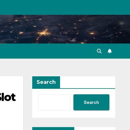
Search
Slot
Search