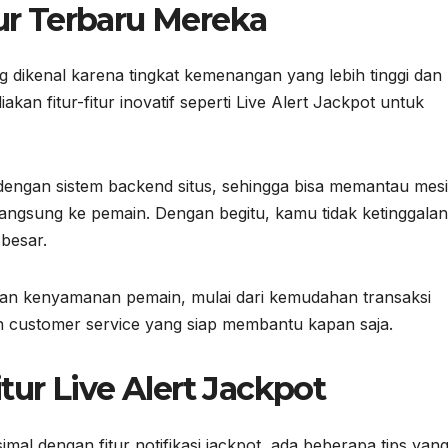
tur Terbaru Mereka
ang dikenal karena tingkat kemenangan yang lebih tinggi dan
n fitur-fitur inovatif seperti Live Alert Jackpot untuk
asi dengan sistem backend situs, sehingga bisa memantau mes
langsung ke pemain. Dengan begitu, kamu tidak ketinggalan
besar.
tikan kenyamanan pemain, mulai dari kemudahan transaksi
an customer service yang siap membantu kapan saja.
ur Live Alert Jackpot
 dengan fitur notifikasi jackpot, ada beberapa tips yang