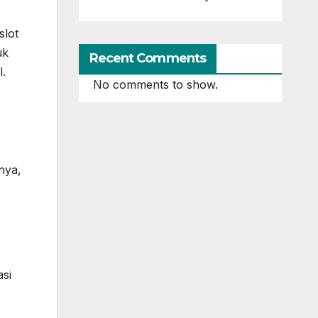
slot
uk
Recent Comments
l.
No comments to show.
nya,
si