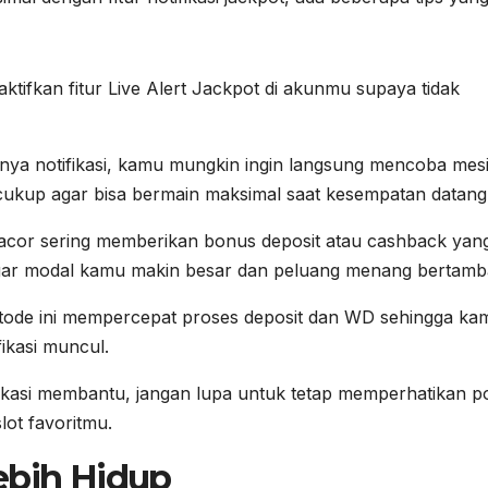
tifkan fitur Live Alert Jackpot di akunmu supaya tidak
ya notifikasi, kamu mungkin ingin langsung mencoba mes
cukup agar bisa bermain maksimal saat kesempatan datang
acor sering memberikan bonus deposit atau cashback yang
gar modal kamu makin besar dan peluang menang bertamb
ode ini mempercepat proses deposit dan WD sehingga ka
ikasi muncul.
ikasi membantu, jangan lupa untuk tetap memperhatikan p
ot favoritmu.
ebih Hidup