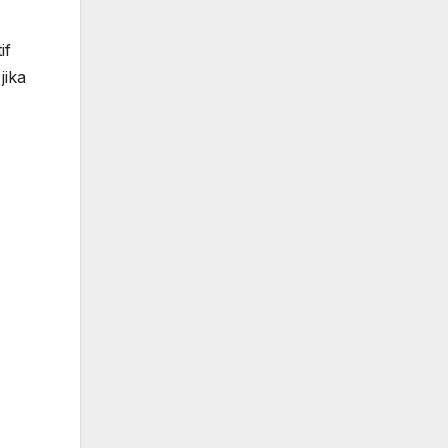
if
jika