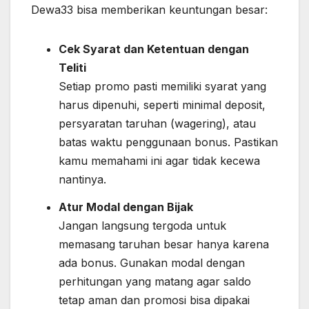
Dewa33 bisa memberikan keuntungan besar:
Cek Syarat dan Ketentuan dengan
Teliti
Setiap promo pasti memiliki syarat yang
harus dipenuhi, seperti minimal deposit,
persyaratan taruhan (wagering), atau
batas waktu penggunaan bonus. Pastikan
kamu memahami ini agar tidak kecewa
nantinya.
Atur Modal dengan Bijak
Jangan langsung tergoda untuk
memasang taruhan besar hanya karena
ada bonus. Gunakan modal dengan
perhitungan yang matang agar saldo
tetap aman dan promosi bisa dipakai