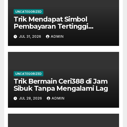
UNCATEGORIZED
Trik Mendapat Simbol
Pembayaran Tertinggi
Habanero di Slot
JUL 31, 2026
ADMIN
UNCATEGORIZED
Trik Bermain Ceri388 di Jam
Sibuk Tanpa Mengalami Lag
JUL 28, 2026
ADMIN