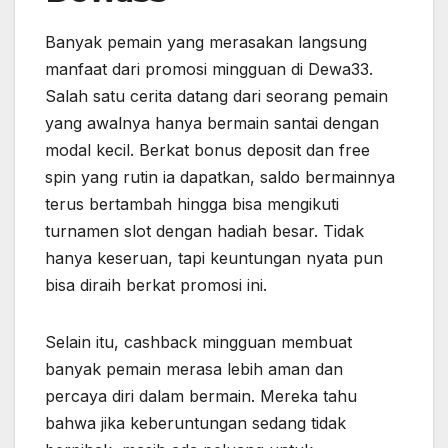
Banyak pemain yang merasakan langsung
manfaat dari promosi mingguan di Dewa33.
Salah satu cerita datang dari seorang pemain
yang awalnya hanya bermain santai dengan
modal kecil. Berkat bonus deposit dan free
spin yang rutin ia dapatkan, saldo bermainnya
terus bertambah hingga bisa mengikuti
turnamen slot dengan hadiah besar. Tidak
hanya keseruan, tapi keuntungan nyata pun
bisa diraih berkat promosi ini.
Selain itu, cashback mingguan membuat
banyak pemain merasa lebih aman dan
percaya diri dalam bermain. Mereka tahu
bahwa jika keberuntungan sedang tidak