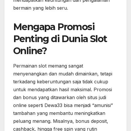
mendapatkan keuntungan dan pengalaman
bermain yang lebih seru.
Mengapa Promosi
Penting di Dunia Slot
Online?
Permainan slot memang sangat
menyenangkan dan mudah dimainkan, tetapi
terkadang keberuntungan saja tidak cukup
untuk mendapatkan hasil maksimal. Promosi
dan bonus yang ditawarkan oleh situs judi
online seperti Dewa33 bisa menjadi “amunisi”
tambahan yang membantu meningkatkan
peluang menang. Misalnya, bonus deposit,
cashback, hingga free spin yang rutin