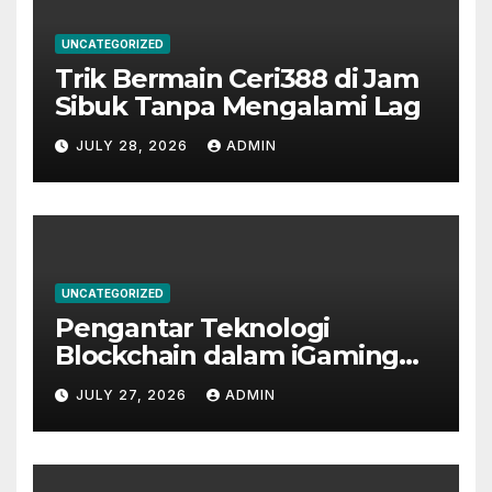
UNCATEGORIZED
Trik Bermain Ceri388 di Jam
Sibuk Tanpa Mengalami Lag
JULY 28, 2026
ADMIN
UNCATEGORIZED
Pengantar Teknologi
Blockchain dalam iGaming
(Gambaran Umum)
JULY 27, 2026
ADMIN