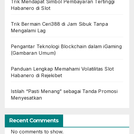
Trik Mendapat Simbol Pembayaran Tertinggi
Habanero di Slot
Trik Bermain Ceri388 di Jam Sibuk Tanpa
Mengalami Lag
Pengantar Teknologi Blockchain dalam iGaming
(Gambaran Umum)
Panduan Lengkap Memahami Volatilitas Slot
Habanero di Rejekibet
Istilah “Pasti Menang” sebagai Tanda Promosi
Menyesatkan
Recent Comments
No comments to show.