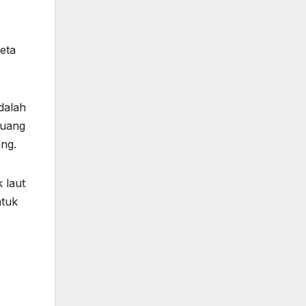
eta
dalah
 uang
ang.
 laut
ntuk