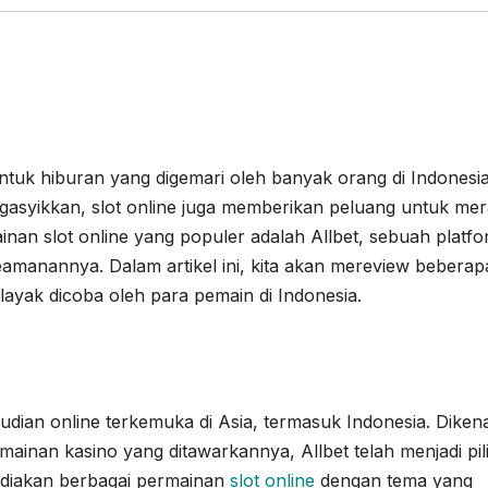
entuk hiburan yang digemari oleh banyak orang di Indonesia
asyikkan, slot online juga memberikan peluang untuk mer
nan slot online yang populer adalah Allbet, sebuah platf
eamanannya. Dalam artikel ini, kita akan mereview beberap
 layak dicoba oleh para pemain di Indonesia.
judian online terkemuka di Asia, termasuk Indonesia. Diken
rmainan kasino yang ditawarkannya, Allbet telah menjadi pil
yediakan berbagai permainan
slot online
dengan tema yang