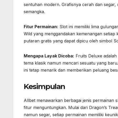
sentuhan modern. Grafisnya cerah dan segar, 
semangka.
Fitur Permainan:
Slot ini memiliki lima gulunga
Wild yang menggandakan kemenangan setiap ka
putaran gratis yang dapat dipicu oleh simbol Sc
Mengapa Layak Dicoba:
Fruits Deluxe adalah
tema klasik namun mencari sesuatu yang baru
ini tetap menarik dan memberikan peluang be
Kesimpulan
Allbet menawarkan berbagai jenis permainan s
fitur menguntungkan. Mulai dari Dragon’s Trea
namun segar, setiap permainan memiliki keunik