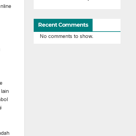
nline
Recent Comments
No comments to show.
g
re
lain
mbol
i
ndah