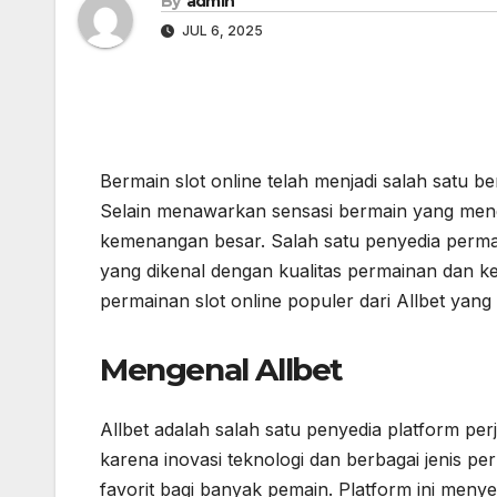
By
admin
JUL 6, 2025
Bermain slot online telah menjadi salah satu b
Selain menawarkan sensasi bermain yang meng
kemenangan besar. Salah satu penyedia permai
yang dikenal dengan kualitas permainan dan k
permainan slot online populer dari Allbet yang
Mengenal Allbet
Allbet adalah salah satu penyedia platform per
karena inovasi teknologi dan berbagai jenis pe
favorit bagi banyak pemain. Platform ini men