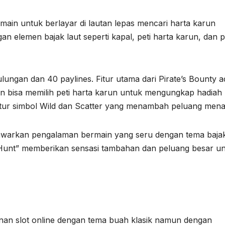
main untuk berlayar di lautan lepas mencari harta karun
n elemen bajak laut seperti kapal, peti harta karun, dan p
ulungan dan 40 paylines. Fitur utama dari Pirate’s Bounty a
n bisa memilih peti harta karun untuk mengungkap hadiah
 fitur simbol Wild dan Scatter yang menambah peluang men
awarkan pengalaman bermain yang seru dengan tema bajak
 Hunt” memberikan sensasi tambahan dan peluang besar u
nan slot online dengan tema buah klasik namun dengan