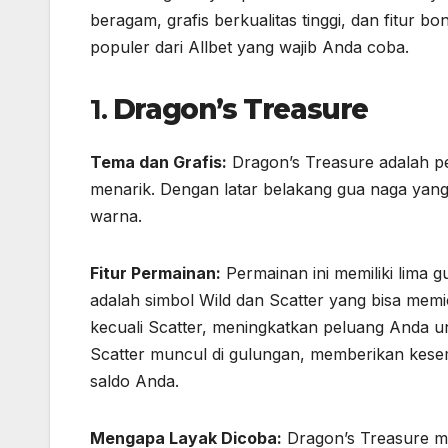
beragam, grafis berkualitas tinggi, dan fitur b
populer dari Allbet yang wajib Anda coba.
1.
Dragon’s Treasure
Tema dan Grafis:
Dragon’s Treasure adalah pe
menarik. Dengan latar belakang gua naga yan
warna.
Fitur Permainan:
Permainan ini memiliki lima g
adalah simbol Wild dan Scatter yang bisa memi
kecuali Scatter, meningkatkan peluang Anda unt
Scatter muncul di gulungan, memberikan kes
saldo Anda.
Mengapa Layak Dicoba:
Dragon’s Treasure m