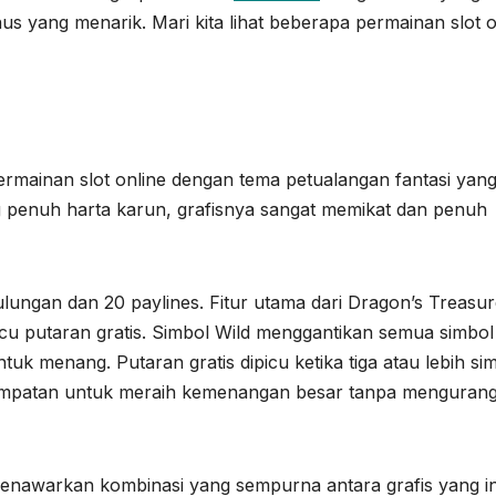
onus yang menarik. Mari kita lihat beberapa permainan slot o
rmainan slot online dengan tema petualangan fantasi yan
g penuh harta karun, grafisnya sangat memikat dan penuh
ulungan dan 20 paylines. Fitur utama dari Dragon’s Treasu
cu putaran gratis. Simbol Wild menggantikan semua simbol 
uk menang. Putaran gratis dipicu ketika tiga atau lebih si
empatan untuk meraih kemenangan besar tanpa mengurang
enawarkan kombinasi yang sempurna antara grafis yang i