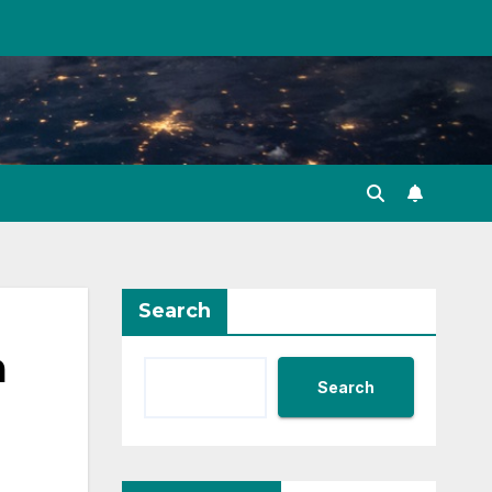
Search
a
Search