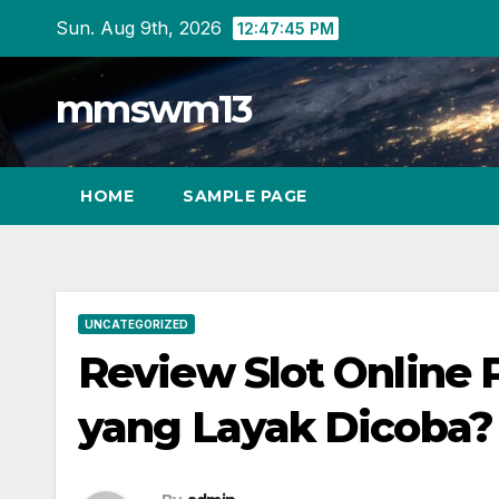
Skip
Sun. Aug 9th, 2026
12:47:46 PM
to
content
mmswm13
HOME
SAMPLE PAGE
UNCATEGORIZED
Review Slot Online P
yang Layak Dicoba?