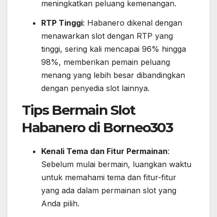
meningkatkan peluang kemenangan.
RTP Tinggi
:
Habanero dikenal dengan
menawarkan slot dengan RTP yang
tinggi, sering kali mencapai 96% hingga
98%, memberikan pemain peluang
menang yang lebih besar dibandingkan
dengan penyedia slot lainnya.
​
Tips Bermain Slot
Habanero di Borneo303
Kenali Tema dan Fitur Permainan
:
Sebelum mulai bermain, luangkan waktu
untuk memahami tema dan fitur-fitur
yang ada dalam permainan slot yang
Anda pilih.