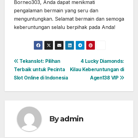
Borneo303, Anda dapat menikmati
pengalaman bermain yang seru dan
menguntungkan.
Selamat bermain dan semoga
keberuntungan selalu berpihak pada Anda!
Post
Tekanslot: Pilihan
4 Lucky Diamonds:
Terbaik untuk Pecinta
Kilau Keberuntungan di
navigation
Slot Online di Indonesia
Agen138 VIP
By
admin