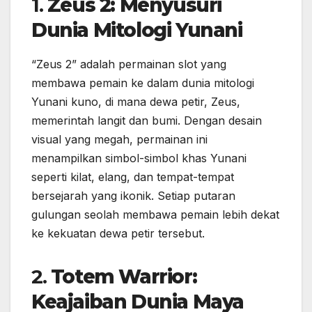
1.
Zeus 2: Menyusuri
Dunia Mitologi Yunani
“Zeus 2” adalah permainan slot yang
membawa pemain ke dalam dunia mitologi
Yunani kuno, di mana dewa petir, Zeus,
memerintah langit dan bumi.
Dengan desain
visual yang megah, permainan ini
menampilkan simbol-simbol khas Yunani
seperti kilat, elang, dan tempat-tempat
bersejarah yang ikonik.
Setiap putaran
gulungan seolah membawa pemain lebih dekat
ke kekuatan dewa petir tersebut.
2.
Totem Warrior:
Keajaiban Dunia Maya