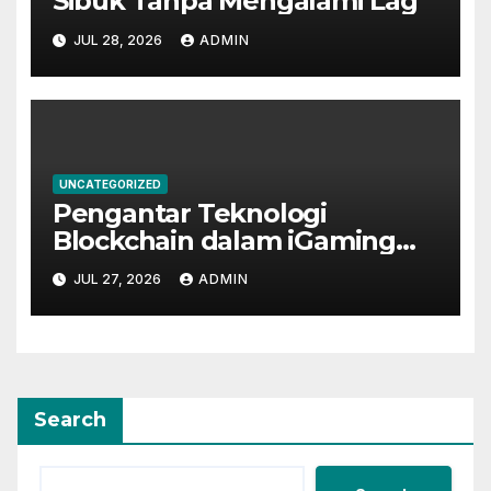
Sibuk Tanpa Mengalami Lag
JUL 28, 2026
ADMIN
UNCATEGORIZED
Pengantar Teknologi
Blockchain dalam iGaming
(Gambaran Umum)
JUL 27, 2026
ADMIN
Search