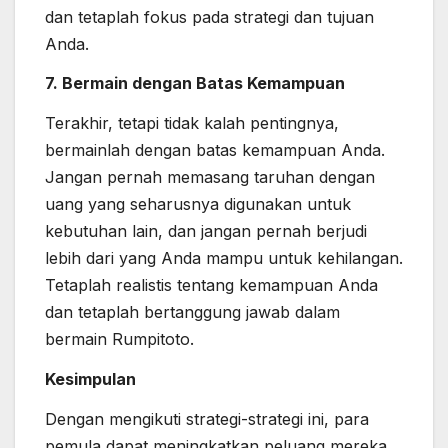
dan tetaplah fokus pada strategi dan tujuan
Anda.
7. Bermain dengan Batas Kemampuan
Terakhir, tetapi tidak kalah pentingnya,
bermainlah dengan batas kemampuan Anda.
Jangan pernah memasang taruhan dengan
uang yang seharusnya digunakan untuk
kebutuhan lain, dan jangan pernah berjudi
lebih dari yang Anda mampu untuk kehilangan.
Tetaplah realistis tentang kemampuan Anda
dan tetaplah bertanggung jawab dalam
bermain Rumpitoto.
Kesimpulan
Dengan mengikuti strategi-strategi ini, para
pemula dapat meningkatkan peluang mereka