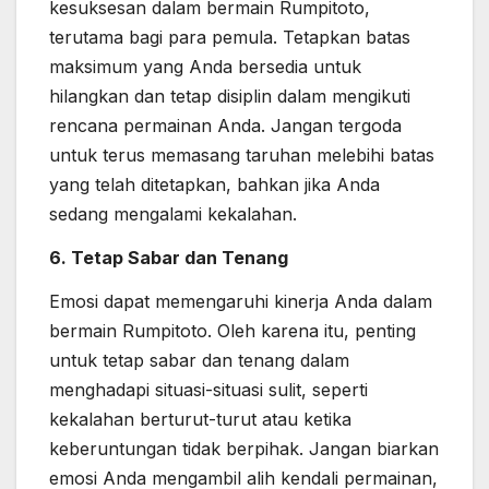
kesuksesan dalam bermain Rumpitoto,
terutama bagi para pemula. Tetapkan batas
maksimum yang Anda bersedia untuk
hilangkan dan tetap disiplin dalam mengikuti
rencana permainan Anda. Jangan tergoda
untuk terus memasang taruhan melebihi batas
yang telah ditetapkan, bahkan jika Anda
sedang mengalami kekalahan.
6. Tetap Sabar dan Tenang
Emosi dapat memengaruhi kinerja Anda dalam
bermain Rumpitoto. Oleh karena itu, penting
untuk tetap sabar dan tenang dalam
menghadapi situasi-situasi sulit, seperti
kekalahan berturut-turut atau ketika
keberuntungan tidak berpihak. Jangan biarkan
emosi Anda mengambil alih kendali permainan,