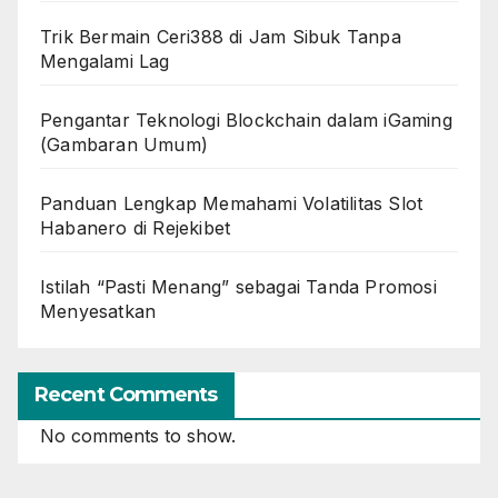
Trik Bermain Ceri388 di Jam Sibuk Tanpa
Mengalami Lag
Pengantar Teknologi Blockchain dalam iGaming
(Gambaran Umum)
Panduan Lengkap Memahami Volatilitas Slot
Habanero di Rejekibet
Istilah “Pasti Menang” sebagai Tanda Promosi
Menyesatkan
Recent Comments
No comments to show.