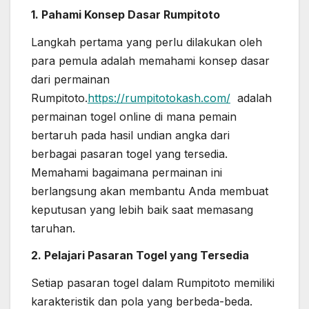
1. Pahami Konsep Dasar Rumpitoto
Langkah pertama yang perlu dilakukan oleh
para pemula adalah memahami konsep dasar
dari permainan
Rumpitoto.
https://rumpitotokash.com/
adalah
permainan togel online di mana pemain
bertaruh pada hasil undian angka dari
berbagai pasaran togel yang tersedia.
Memahami bagaimana permainan ini
berlangsung akan membantu Anda membuat
keputusan yang lebih baik saat memasang
taruhan.
2. Pelajari Pasaran Togel yang Tersedia
Setiap pasaran togel dalam Rumpitoto memiliki
karakteristik dan pola yang berbeda-beda.