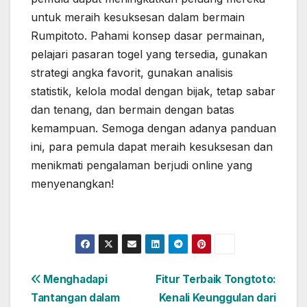
untuk meraih kesuksesan dalam bermain
Rumpitoto. Pahami konsep dasar permainan,
pelajari pasaran togel yang tersedia, gunakan
strategi angka favorit, gunakan analisis
statistik, kelola modal dengan bijak, tetap sabar
dan tenang, dan bermain dengan batas
kemampuan. Semoga dengan adanya panduan
ini, para pemula dapat meraih kesuksesan dan
menikmati pengalaman berjudi online yang
menyenangkan!
Post
Menghadapi
Fitur Terbaik Tongtoto:
Tantangan dalam
Kenali Keunggulan dari