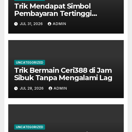
Trik Mendapat Simbol
Pembayaran Tertinggi
Habanero di Slot
JUL 31, 2026
ADMIN
UNCATEGORIZED
Trik Bermain Ceri388 di Jam
Sibuk Tanpa Mengalami Lag
JUL 28, 2026
ADMIN
UNCATEGORIZED