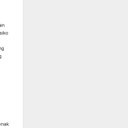
in
siko
ng
g
enak