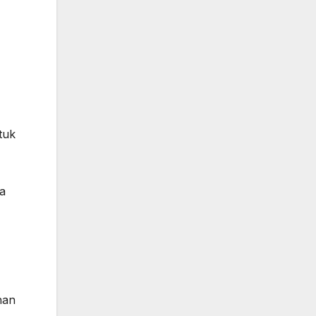
tuk
a
han