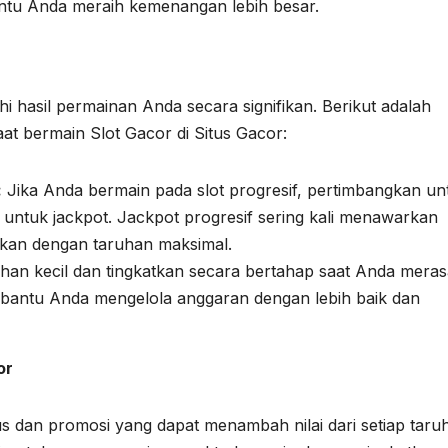
antu Anda meraih kemenangan lebih besar.
i hasil permainan Anda secara signifikan. Berikut adalah
at bermain Slot Gacor di Situs Gacor:
:
Jika Anda bermain pada slot progresif, pertimbangkan un
untuk jackpot. Jackpot progresif sering kali menawarkan
kan dengan taruhan maksimal.
han kecil dan tingkatkan secara bertahap saat Anda meras
bantu Anda mengelola anggaran dengan lebih baik dan
or
 dan promosi yang dapat menambah nilai dari setiap taru