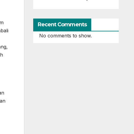
am
Recent Comments
bali
No comments to show.
ang,
ah
an
dan