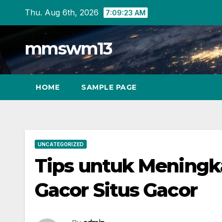
Skip
Thu. Aug 6th, 2026
7:09:23 AM
to
content
mmswm13
HOME
SAMPLE PAGE
UNCATEGORIZED
Tips untuk Meningk
Gacor Situs Gacor