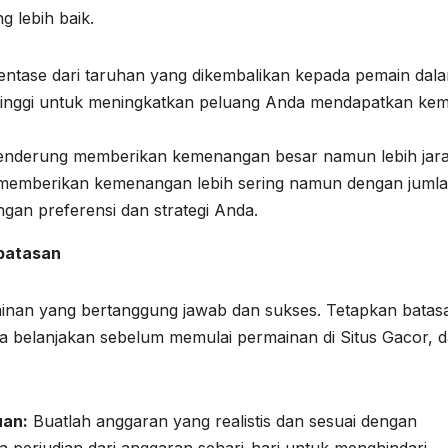
 lebih baik.
ntase dari taruhan yang dikembalikan kepada pemain dal
P tinggi untuk meningkatkan peluang Anda mendapatkan kem
i cenderung memberikan kemenangan besar namun lebih jar
ah memberikan kemenangan lebih sering namun dengan juml
engan preferensi dan strategi Anda.
batasan
inan yang bertanggung jawab dan sukses. Tetapkan batas
a belanjakan sebelum memulai permainan di Situs Gacor, 
uan:
Buatlah anggaran yang realistis dan sesuai dengan