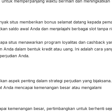
i untuk memperpanjang waktu bermain dan meningkatkan
yak situs memberikan bonus selamat datang kepada pema
an saldo awal Anda dan menjelajahi berbagai slot tanpa ri
apa situs menawarkan program loyalitas dan cashback ya
 Anda dalam bentuk kredit atau uang. Ini adalah cara yan
 perjudian Anda.
n aspek penting dalam strategi perjudian yang bijaksana.
saat Anda mencapai kemenangan besar atau mengalami
pai kemenangan besar, pertimbangkan untuk berhenti sej