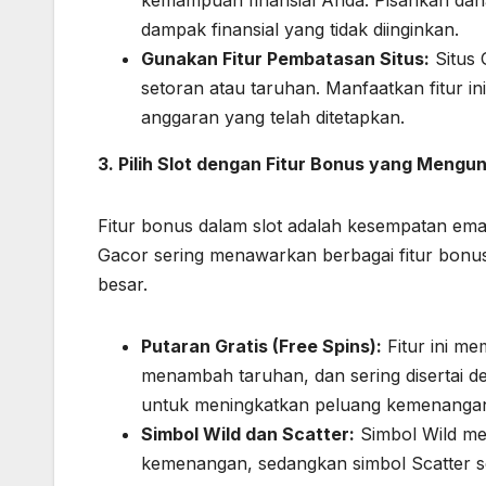
kemampuan finansial Anda. Pisahkan dana
dampak finansial yang tidak diinginkan.
Gunakan Fitur Pembatasan Situs:
Situs 
setoran atau taruhan. Manfaatkan fitur 
anggaran yang telah ditetapkan.
3. Pilih Slot dengan Fitur Bonus yang Meng
Fitur bonus dalam slot adalah kesempatan em
Gacor sering menawarkan berbagai fitur bonu
besar.
Putaran Gratis (Free Spins):
Fitur ini m
menambah taruhan, dan sering disertai 
untuk meningkatkan peluang kemenangan
Simbol Wild dan Scatter:
Simbol Wild me
kemenangan, sedangkan simbol Scatter s