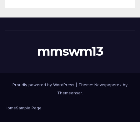
mmswm13
Proudly powered by WordPress
|
Theme: Newspaperex by
Themeansar
.
Home
Sample Page