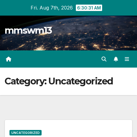
Skip
Fri. Aug 7th, 2026
6:30:32 AM
to
content
mmswm13
Category:
Uncategorized
UNCATEGORIZED